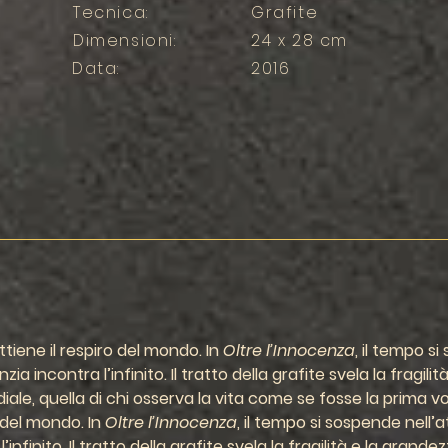
Tecnica:
Grafite
Dimensioni:
24 x 28 cm
Data:
2016
tiene il respiro del mondo
. In 
Oltre l’Innocenza
, il tempo s
nzia incontra l’infinito
. Il tratto della grafite svela 
la fragili
ale, quella di 
chi osserva la vita come se fosse la prima vo
o del mondo
. In 
Oltre l’Innocenza
, il tempo si sospende 
nell’a
l’infinito
. Il tratto della grafite svela 
la fragilità e la grande