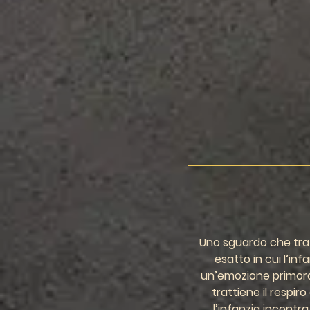
Uno 
sguardo che trat
esatto in cui l’infa
un’emozione primordi
trattiene il respir
l’infanzia incontra 