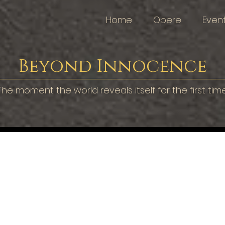
Home
Opere
Event
Beyond Innocence
The moment the world reveals itself for the first time