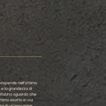
i sospende 
nell’attimo 
tà e la grandezza
 di 
lta
Uno 
sguardo che 
ttimo esatto in cui 
zza
 di un’emozione 