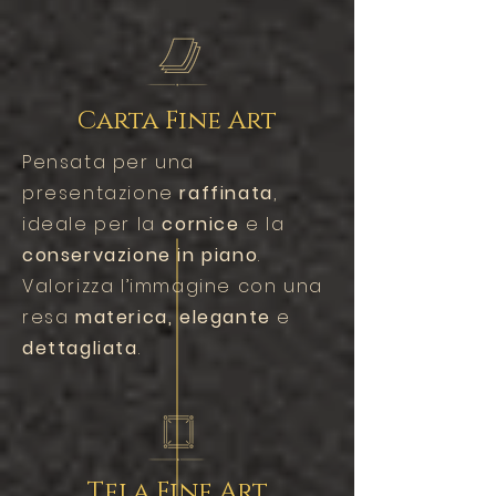
Carta Fine Art
Pensata per una
presentazione
raffinata
,
ideale per la
cornice
e la
conservazione in piano
.
Valorizza l’immagine con una
resa
materica, elegante
e
dettagliata
.
Tela Fine Art