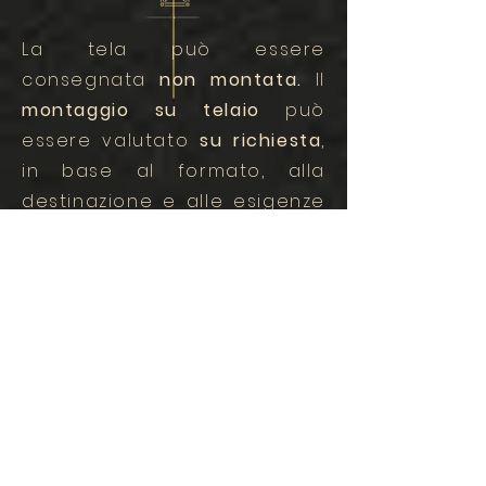
La tela può essere
consegnata
non montata.
Il
montaggio su telaio
può
essere valutato
su richiesta
,
in base al formato, alla
destinazione e alle esigenze
del collezionista.
La modalità di consegna
viene definita in base al
formato
e alle
caratteristiche del supporto
,
con soluzioni pensate per
proteggere l’opera durante il
trasporto.