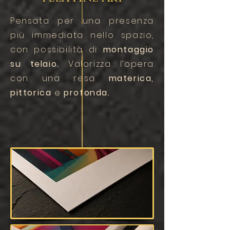
Pensata per una presenza
più immediata nello spazio,
con possibilità di
montaggio
su telaio.
Valorizza l’opera
con una resa
materica,
pittorica
e
profonda.