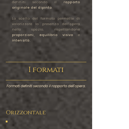
definiti secondo il
rapporto
originale del dipinto
.
La scelta del formato permette di
valorizzare la presenza dell’opera
nello spazio, rispettandone
proporzioni,
equilibrio visivo
e
intensità.
I formati
Formati definiti secondo il rapporto dell’opera.
Orizzontale